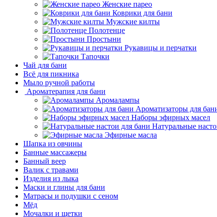
Женские парео
Коврики для бани
Мужские килты
Полотенце
Простыни
Рукавицы и перчатки
Тапочки
Чай для бани
Всё для пикника
Мыло ручной работы
Ароматерапия для бани
Аромалампы
Ароматизаторы для бан
Наборы эфирных масел
Натуральные насто
Эфирные масла
Шапка из овчины
Банные массажеры
Банный веер
Валик с травами
Изделия из лыка
Маски и глины для бани
Матрасы и подушки с сеном
Мёд
Мочалки и щетки