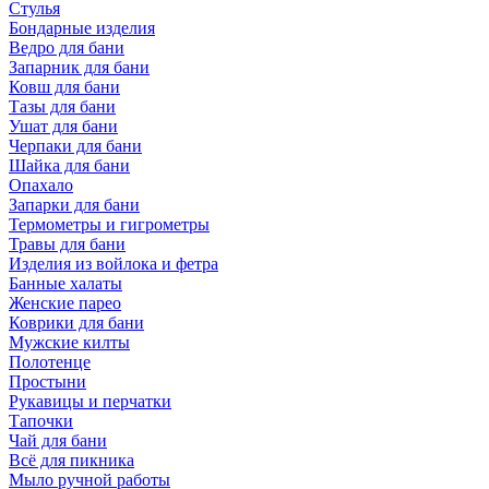
Стулья
Бондарные изделия
Ведро для бани
Запарник для бани
Ковш для бани
Тазы для бани
Ушат для бани
Черпаки для бани
Шайка для бани
Опахало
Запарки для бани
Термометры и гигрометры
Травы для бани
Изделия из войлока и фетра
Банные халаты
Женские парео
Коврики для бани
Мужские килты
Полотенце
Простыни
Рукавицы и перчатки
Тапочки
Чай для бани
Всё для пикника
Мыло ручной работы