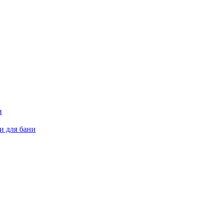
и
и для бани