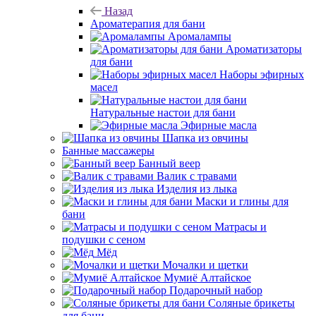
Назад
Ароматерапия для бани
Аромалампы
Ароматизаторы
для бани
Наборы эфирных
масел
Натуральные настои для бани
Эфирные масла
Шапка из овчины
Банные массажеры
Банный веер
Валик с травами
Изделия из лыка
Маски и глины для
бани
Матрасы и
подушки с сеном
Мёд
Мочалки и щетки
Мумиё Алтайское
Подарочный набор
Соляные брикеты
для бани