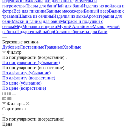
изделия
Опахало
Запарки для бани
Термометры и
гигрометры
Травы для бани
Чай для бани
Изделия из войлока и
фетра
Всё для пикника
Банные массажеры
Банный веер
Валик с
травами
Шапка из овчины
Изделия из лыка
Ароматерапия для
бани
Маски и глины для бани
Матрасы и подушки с
сеном
Мёд
Мочалки и щетки
Мумиё Алтайское
Мыло ручной
работы
Подарочный набор
Соляные брикеты для бани
—
Березовые веники
Дубовые
Лиственные
Травяные
Хвойные
Фильтр
По популярности (возрастание)
По популярности (убывание)
По популярности (возрастание)
По алфавиту (убывание)
По алфавиту (возрастание)
По цене (убывание)
По цене (возрастание)
Фильтр
Сортировка
По популярности (возрастание)
Цена