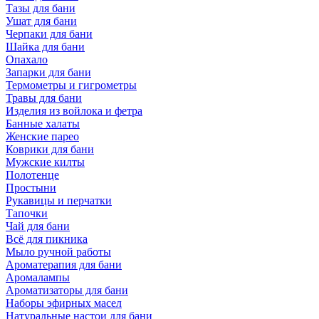
Тазы для бани
Ушат для бани
Черпаки для бани
Шайка для бани
Опахало
Запарки для бани
Термометры и гигрометры
Травы для бани
Изделия из войлока и фетра
Банные халаты
Женские парео
Коврики для бани
Мужские килты
Полотенце
Простыни
Рукавицы и перчатки
Тапочки
Чай для бани
Всё для пикника
Мыло ручной работы
Ароматерапия для бани
Аромалампы
Ароматизаторы для бани
Наборы эфирных масел
Натуральные настои для бани