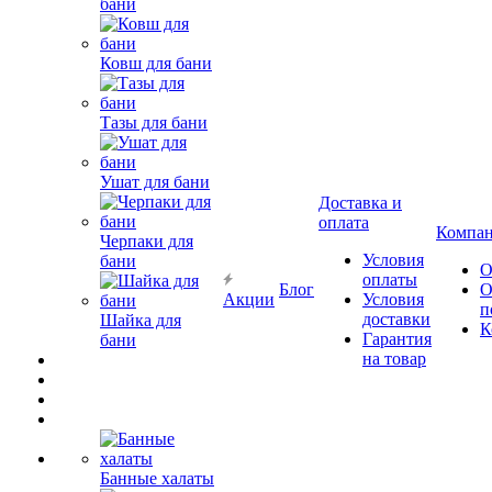
бани
Ковш для бани
Тазы для бани
Ушат для бани
Доставка и
оплата
Компа
Черпаки для
Условия
бани
О
оплаты
Блог
О
Акции
Условия
п
доставки
Шайка для
К
Гарантия
бани
на товар
Банные халаты