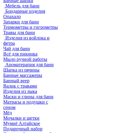
Банные шапки
Мебель для бани
Бондарные изделия
Опахало
Запарки для бани
Термометры и гигрометры
Травы для бани
Изделия из войлока и
фетра
Чай для бани
Всё для пикника
Мыло ручной работы
Ароматерапия для бани
Шапка из овчины
Банные массажеры
Банный веер
Валик с травами
Изделия из лыка
Маски и глины для бани
Матрасы и подушки с
сеном
Мёд
Мочалки и щетки
Мумиё Алтайское
Подарочный набор