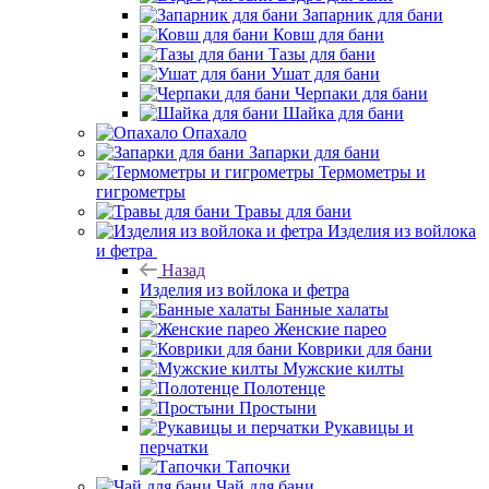
Запарник для бани
Ковш для бани
Тазы для бани
Ушат для бани
Черпаки для бани
Шайка для бани
Опахало
Запарки для бани
Термометры и
гигрометры
Травы для бани
Изделия из войлока
и фетра
Назад
Изделия из войлока и фетра
Банные халаты
Женские парео
Коврики для бани
Мужские килты
Полотенце
Простыни
Рукавицы и
перчатки
Тапочки
Чай для бани