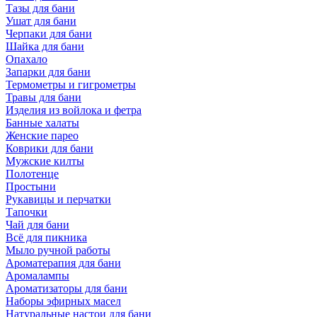
Тазы для бани
Ушат для бани
Черпаки для бани
Шайка для бани
Опахало
Запарки для бани
Термометры и гигрометры
Травы для бани
Изделия из войлока и фетра
Банные халаты
Женские парео
Коврики для бани
Мужские килты
Полотенце
Простыни
Рукавицы и перчатки
Тапочки
Чай для бани
Всё для пикника
Мыло ручной работы
Ароматерапия для бани
Аромалампы
Ароматизаторы для бани
Наборы эфирных масел
Натуральные настои для бани