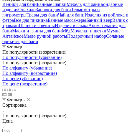
Веники для бани
Банные шапки
Мебель для бани
Бондарные
изделия
Опахало
Запарки для бани
Термометры и
гигрометры
Травы для бани
Чай для бани
Изделия из войлока и
фетра
Всё для пикника
Банные массажеры
Банный веер
Валик с
травами
Шапка из овчины
Изделия из лыка
Ароматерапия для
бани
Маски и глины для бани
Мёд
Мочалки и щетки
Мумиё
Алтайское
Мыло ручной работы
Подарочный набор
Соляные
брикеты для бани
Фильтр
По популярности (возрастание)
По популярности (убывание)
По популярности (возрастание)
По алфавиту (убывание)
По алфавиту (возрастание)
По цене (убывание)
По цене (возрастание)
Фильтр
Сортировка
По популярности (возрастание)
Цена