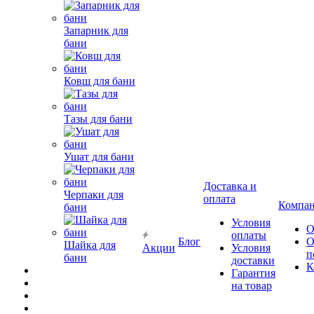
Запарник для
бани
Ковш для бани
Тазы для бани
Ушат для бани
Доставка и
Черпаки для
оплата
Компа
бани
Условия
О
оплаты
Блог
О
Шайка для
Акции
Условия
п
бани
доставки
К
Гарантия
на товар