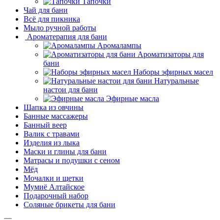
Тапочки
Чай для бани
Всё для пикника
Мыло ручной работы
Ароматерапия для бани
Аромалампы
Ароматизаторы для
бани
Наборы эфирных масел
Натуральные
настои для бани
Эфирные масла
Шапка из овчины
Банные массажеры
Банный веер
Валик с травами
Изделия из лыка
Маски и глины для бани
Матрасы и подушки с сеном
Мёд
Мочалки и щетки
Мумиё Алтайское
Подарочный набор
Соляные брикеты для бани