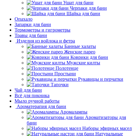
Ушат для бани
Черпаки для бани
Шайка для бани
Опахало
Запарки для бани
Термометры и гигрометры
Травы для бани
Изделия из войлока и фетра
Банные халаты
Женские парео
Коврики для бани
Мужские килты
Полотенце
Простыни
Рукавицы и перчатки
Тапочки
Чай для бани
Всё для пикника
Мыло ручной работы
Ароматерапия для бани
Аромалампы
Ароматизаторы для
бани
Наборы эфирных масел
Натуральные