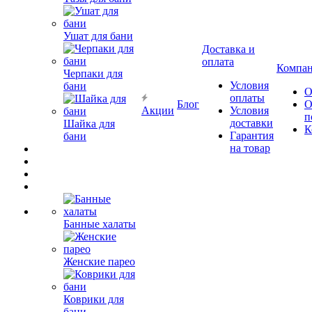
Ушат для бани
Доставка и
оплата
Компа
Черпаки для
Условия
бани
О
оплаты
Блог
О
Акции
Условия
п
доставки
Шайка для
К
Гарантия
бани
на товар
Банные халаты
Женские парео
Коврики для
бани