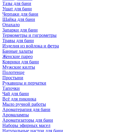
Тазы для бани
Ушат для бани
Черпаки для бани
Шайка для бани
Опахало
Запарки для бани
Термометры и гигрометры
Травы для бани
Изделия из войлока и фетра
Банные халаты
Женские парео
Коврики для бани
Мужские килты
Полотенце
Простыни
Рукавицы и перчатки
Тапочки
Чай для бани
Всё для пикника
Мыло ручной работы
Ароматерапия для бани
Аромалампы
Ароматизаторы для бани
Наборы эфирных масел
Натуральные настои для бани