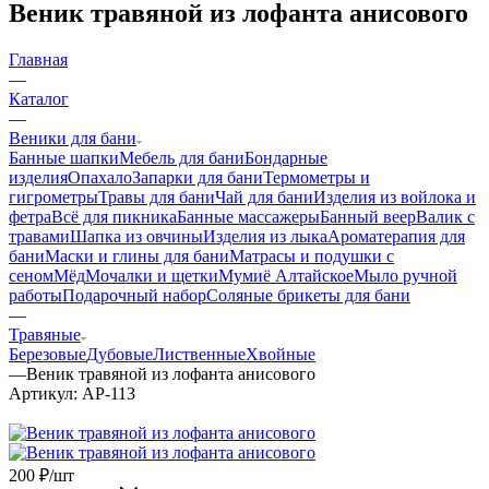
Веник травяной из лофанта анисового
Главная
—
Каталог
—
Веники для бани
Банные шапки
Мебель для бани
Бондарные
изделия
Опахало
Запарки для бани
Термометры и
гигрометры
Травы для бани
Чай для бани
Изделия из войлока и
фетра
Всё для пикника
Банные массажеры
Банный веер
Валик с
травами
Шапка из овчины
Изделия из лыка
Ароматерапия для
бани
Маски и глины для бани
Матрасы и подушки с
сеном
Мёд
Мочалки и щетки
Мумиё Алтайское
Мыло ручной
работы
Подарочный набор
Соляные брикеты для бани
—
Травяные
Березовые
Дубовые
Лиственные
Хвойные
—
Веник травяной из лофанта анисового
Артикул:
АР-113
200
₽
/шт