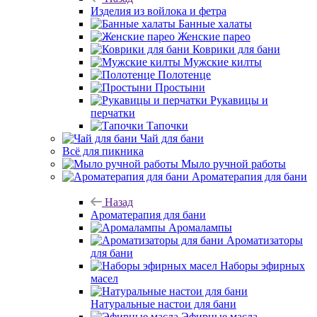
Изделия из войлока и фетра
Банные халаты
Женские парео
Коврики для бани
Мужские килты
Полотенце
Простыни
Рукавицы и
перчатки
Тапочки
Чай для бани
Всё для пикника
Мыло ручной работы
Ароматерапия для бани
Назад
Ароматерапия для бани
Аромалампы
Ароматизаторы
для бани
Наборы эфирных
масел
Натуральные настои для бани
Эфирные масла