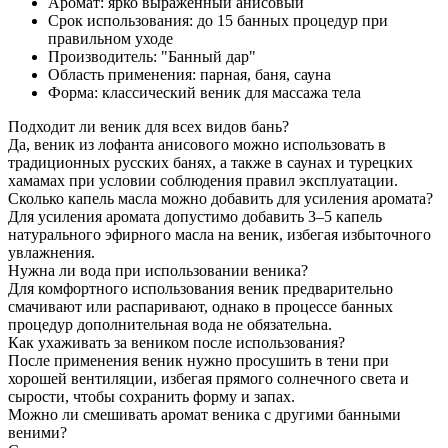
Аромат: ярко выраженный анисовый
Срок использования: до 15 банных процедур при
правильном уходе
Производитель: "Банный дар"
Область применения: парная, баня, сауна
Форма: классический веник для массажа тела
Подходит ли веник для всех видов бань?
Да, веник из лофанта анисового можно использовать в
традиционных русских банях, а также в саунах и турецких
хамамах при условии соблюдения правил эксплуатации.
Сколько капель масла можно добавить для усиления аромата?
Для усиления аромата допустимо добавить 3–5 капель
натурального эфирного масла на веник, избегая избыточного
увлажнения.
Нужна ли вода при использовании веника?
Для комфортного использования веник предварительно
смачивают или распаривают, однако в процессе банных
процедур дополнительная вода не обязательна.
Как ухаживать за веником после использования?
После применения веник нужно просушить в тени при
хорошей вентиляции, избегая прямого солнечного света и
сырости, чтобы сохранить форму и запах.
Можно ли смешивать аромат веника с другими банными
веними?