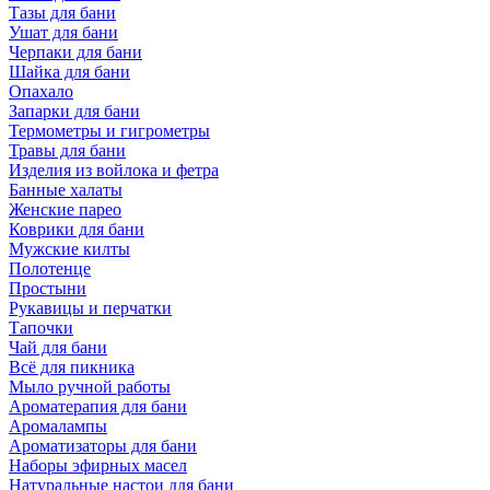
Тазы для бани
Ушат для бани
Черпаки для бани
Шайка для бани
Опахало
Запарки для бани
Термометры и гигрометры
Травы для бани
Изделия из войлока и фетра
Банные халаты
Женские парео
Коврики для бани
Мужские килты
Полотенце
Простыни
Рукавицы и перчатки
Тапочки
Чай для бани
Всё для пикника
Мыло ручной работы
Ароматерапия для бани
Аромалампы
Ароматизаторы для бани
Наборы эфирных масел
Натуральные настои для бани