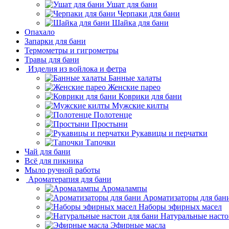
Ушат для бани
Черпаки для бани
Шайка для бани
Опахало
Запарки для бани
Термометры и гигрометры
Травы для бани
Изделия из войлока и фетра
Банные халаты
Женские парео
Коврики для бани
Мужские килты
Полотенце
Простыни
Рукавицы и перчатки
Тапочки
Чай для бани
Всё для пикника
Мыло ручной работы
Ароматерапия для бани
Аромалампы
Ароматизаторы для бан
Наборы эфирных масел
Натуральные насто
Эфирные масла