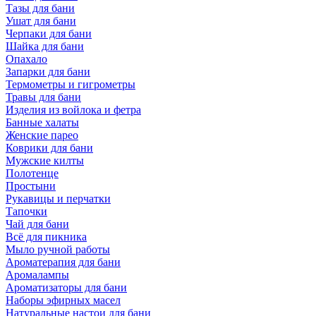
Тазы для бани
Ушат для бани
Черпаки для бани
Шайка для бани
Опахало
Запарки для бани
Термометры и гигрометры
Травы для бани
Изделия из войлока и фетра
Банные халаты
Женские парео
Коврики для бани
Мужские килты
Полотенце
Простыни
Рукавицы и перчатки
Тапочки
Чай для бани
Всё для пикника
Мыло ручной работы
Ароматерапия для бани
Аромалампы
Ароматизаторы для бани
Наборы эфирных масел
Натуральные настои для бани