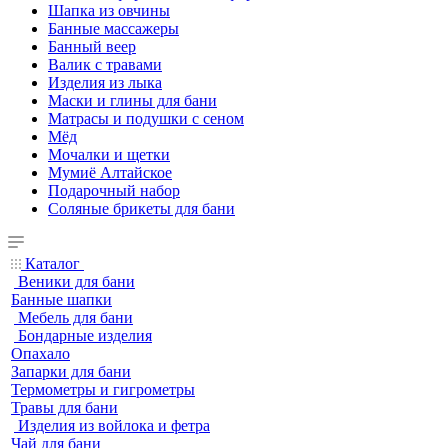
Шапка из овчины
Банные массажеры
Банный веер
Валик с травами
Изделия из лыка
Маски и глины для бани
Матрасы и подушки с сеном
Мёд
Мочалки и щетки
Мумиё Алтайское
Подарочный набор
Соляные брикеты для бани
Каталог
Веники для бани
Банные шапки
Мебель для бани
Бондарные изделия
Опахало
Запарки для бани
Термометры и гигрометры
Травы для бани
Изделия из войлока и фетра
Чай для бани