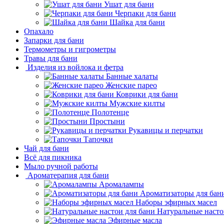
Ушат для бани
Черпаки для бани
Шайка для бани
Опахало
Запарки для бани
Термометры и гигрометры
Травы для бани
Изделия из войлока и фетра
Банные халаты
Женские парео
Коврики для бани
Мужские килты
Полотенце
Простыни
Рукавицы и перчатки
Тапочки
Чай для бани
Всё для пикника
Мыло ручной работы
Ароматерапия для бани
Аромалампы
Ароматизаторы для бан
Наборы эфирных масел
Натуральные насто
Эфирные масла