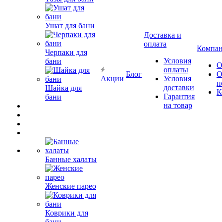
Ушат для бани
Доставка и
оплата
Компа
Черпаки для
Условия
бани
О
оплаты
Блог
О
Акции
Условия
п
доставки
Шайка для
К
Гарантия
бани
на товар
Банные халаты
Женские парео
Коврики для
бани