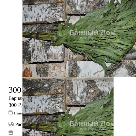
300
₽
/шт
Варианты цен
300
₽
/шт
Нашли дешевле?
Рассчитать доставку