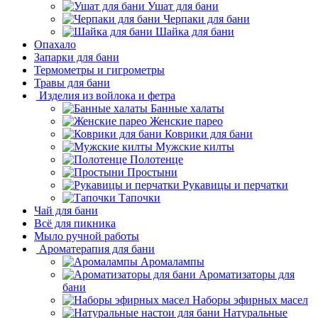
Ушат для бани
Черпаки для бани
Шайка для бани
Опахало
Запарки для бани
Термометры и гигрометры
Травы для бани
Изделия из войлока и фетра
Банные халаты
Женские парео
Коврики для бани
Мужские килты
Полотенце
Простыни
Рукавицы и перчатки
Тапочки
Чай для бани
Всё для пикника
Мыло ручной работы
Ароматерапия для бани
Аромалампы
Ароматизаторы для
бани
Наборы эфирных масел
Натуральные