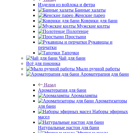
Изделия из войлока и фетра
Банные халаты
Женские парео
Коврики для бани
Мужские килты
Полотенце
Простыни
Рукавицы и
перчатки
Тапочки
Чай для бани
Всё для пикника
Мыло ручной работы
Ароматерапия для бани
Назад
Ароматерапия для бани
Аромалампы
Ароматизаторы
для бани
Наборы эфирных
масел
Натуральные настои для бани
Эфирные масла