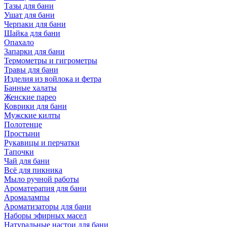
Тазы для бани
Ушат для бани
Черпаки для бани
Шайка для бани
Опахало
Запарки для бани
Термометры и гигрометры
Травы для бани
Изделия из войлока и фетра
Банные халаты
Женские парео
Коврики для бани
Мужские килты
Полотенце
Простыни
Рукавицы и перчатки
Тапочки
Чай для бани
Всё для пикника
Мыло ручной работы
Ароматерапия для бани
Аромалампы
Ароматизаторы для бани
Наборы эфирных масел
Натуральные настои для бани