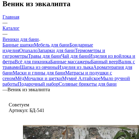
Веник из эвкалипта
Главная
—
Каталог
—
Веники для бани
Банные шапки
Мебель для бани
Бондарные
изделия
Опахало
Запарки для бани
Термометры и
гигрометры
Травы для бани
Чай для бани
Изделия из войлока и
фетра
Всё для пикника
Банные массажеры
Банный веер
Валик с
травами
Шапка из овчины
Изделия из лыка
Ароматерапия для
бани
Маски и глины для бани
Матрасы и подушки с
сеном
Мёд
Мочалки и щетки
Мумиё Алтайское
Мыло ручной
работы
Подарочный набор
Соляные брикеты для бани
—
Веник из эвкалипта
Советуем
Артикул:
БД-541