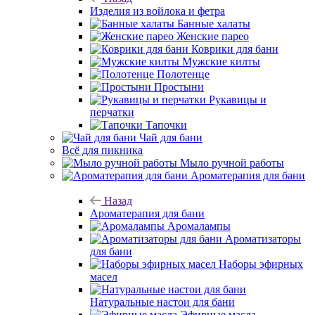
Изделия из войлока и фетра
Банные халаты
Женские парео
Коврики для бани
Мужские килты
Полотенце
Простыни
Рукавицы и
перчатки
Тапочки
Чай для бани
Всё для пикника
Мыло ручной работы
Ароматерапия для бани
Назад
Ароматерапия для бани
Аромалампы
Ароматизаторы
для бани
Наборы эфирных
масел
Натуральные настои для бани
Эфирные масла