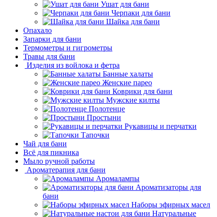
Ушат для бани
Черпаки для бани
Шайка для бани
Опахало
Запарки для бани
Термометры и гигрометры
Травы для бани
Изделия из войлока и фетра
Банные халаты
Женские парео
Коврики для бани
Мужские килты
Полотенце
Простыни
Рукавицы и перчатки
Тапочки
Чай для бани
Всё для пикника
Мыло ручной работы
Ароматерапия для бани
Аромалампы
Ароматизаторы для
бани
Наборы эфирных масел
Натуральные