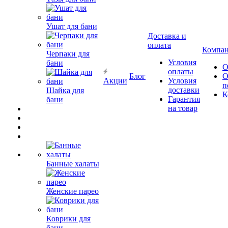
Ушат для бани
Доставка и
оплата
Компа
Черпаки для
Условия
бани
О
оплаты
Блог
О
Акции
Условия
п
доставки
Шайка для
К
Гарантия
бани
на товар
Банные халаты
Женские парео
Коврики для
бани