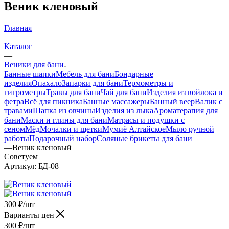
Веник кленовый
Главная
—
Каталог
—
Веники для бани
Банные шапки
Мебель для бани
Бондарные
изделия
Опахало
Запарки для бани
Термометры и
гигрометры
Травы для бани
Чай для бани
Изделия из войлока и
фетра
Всё для пикника
Банные массажеры
Банный веер
Валик с
травами
Шапка из овчины
Изделия из лыка
Ароматерапия для
бани
Маски и глины для бани
Матрасы и подушки с
сеном
Мёд
Мочалки и щетки
Мумиё Алтайское
Мыло ручной
работы
Подарочный набор
Соляные брикеты для бани
—
Веник кленовый
Советуем
Артикул:
БД-08
300
₽
/шт
Варианты цен
300
₽
/шт