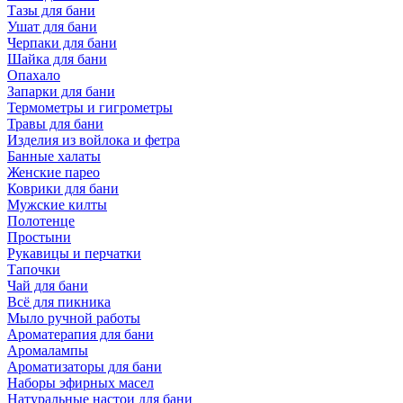
Тазы для бани
Ушат для бани
Черпаки для бани
Шайка для бани
Опахало
Запарки для бани
Термометры и гигрометры
Травы для бани
Изделия из войлока и фетра
Банные халаты
Женские парео
Коврики для бани
Мужские килты
Полотенце
Простыни
Рукавицы и перчатки
Тапочки
Чай для бани
Всё для пикника
Мыло ручной работы
Ароматерапия для бани
Аромалампы
Ароматизаторы для бани
Наборы эфирных масел
Натуральные настои для бани