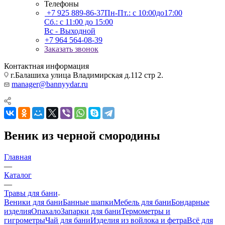
Телефоны
+7 925 889-86-37
Пн-Пт.: с 10:00до17:00
Сб.: с 11:00 до 15:00
Вс - Выходной
+7 964 564-08-39
Заказать звонок
Контактная информация
г.Балашиха улица Владимирская д.112 стр 2.
manager@bannyydar.ru
Веник из черной смородины
Главная
—
Каталог
—
Травы для бани
Веники для бани
Банные шапки
Мебель для бани
Бондарные
изделия
Опахало
Запарки для бани
Термометры и
гигрометры
Чай для бани
Изделия из войлока и фетра
Всё для