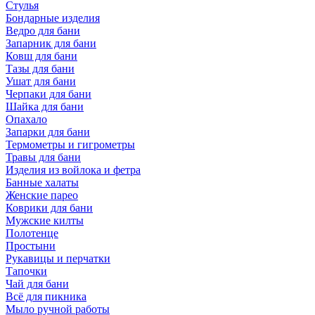
Стулья
Бондарные изделия
Ведро для бани
Запарник для бани
Ковш для бани
Тазы для бани
Ушат для бани
Черпаки для бани
Шайка для бани
Опахало
Запарки для бани
Термометры и гигрометры
Травы для бани
Изделия из войлока и фетра
Банные халаты
Женские парео
Коврики для бани
Мужские килты
Полотенце
Простыни
Рукавицы и перчатки
Тапочки
Чай для бани
Всё для пикника
Мыло ручной работы