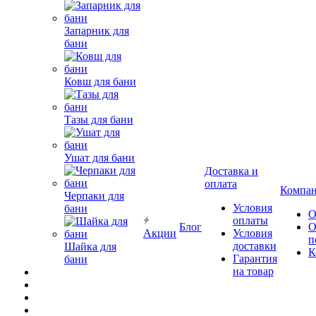
Запарник для
бани
Ковш для бани
Тазы для бани
Ушат для бани
Доставка и
оплата
Компа
Черпаки для
Условия
бани
О
оплаты
Блог
О
Акции
Условия
п
доставки
Шайка для
К
Гарантия
бани
на товар