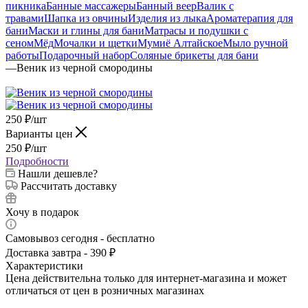
пикника
Банные массажеры
Банный веер
Валик с
травами
Шапка из овчины
Изделия из лыка
Ароматерапия для
бани
Маски и глины для бани
Матрасы и подушки с
сеном
Мёд
Мочалки и щетки
Мумиё Алтайское
Мыло ручной
работы
Подарочный набор
Соляные брикеты для бани
—
Веник из черной смородины
250
₽
/шт
Варианты цен
250
₽
/шт
Подробности
Нашли дешевле?
Рассчитать доставку
Хочу в подарок
Самовывоз сегодня - бесплатно
Доставка завтра - 390 ₽
Характеристики
Цена действительна только для интернет-магазина и может
отличаться от цен в розничных магазинах