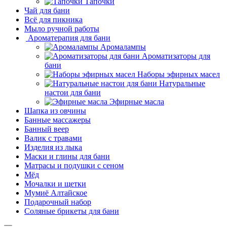
Тапочки
Чай для бани
Всё для пикника
Мыло ручной работы
Ароматерапия для бани
Аромалампы
Ароматизаторы для
бани
Наборы эфирных масел
Натуральные
настои для бани
Эфирные масла
Шапка из овчины
Банные массажеры
Банный веер
Валик с травами
Изделия из лыка
Маски и глины для бани
Матрасы и подушки с сеном
Мёд
Мочалки и щетки
Мумиё Алтайское
Подарочный набор
Соляные брикеты для бани