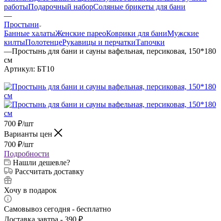
работы
Подарочный набор
Соляные брикеты для бани
—
Простыни
Банные халаты
Женские парео
Коврики для бани
Мужские
килты
Полотенце
Рукавицы и перчатки
Тапочки
—
Простынь для бани и сауны вафельная, персиковая, 150*180
см
Артикул:
БТ10
700
₽
/шт
Варианты цен
700
₽
/шт
Подробности
Нашли дешевле?
Рассчитать доставку
Хочу в подарок
Самовывоз сегодня - бесплатно
Доставка завтра - 390 ₽