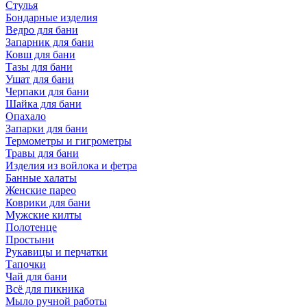
Стулья
Бондарные изделия
Ведро для бани
Запарник для бани
Ковш для бани
Тазы для бани
Ушат для бани
Черпаки для бани
Шайка для бани
Опахало
Запарки для бани
Термометры и гигрометры
Травы для бани
Изделия из войлока и фетра
Банные халаты
Женские парео
Коврики для бани
Мужские килты
Полотенце
Простыни
Рукавицы и перчатки
Тапочки
Чай для бани
Всё для пикника
Мыло ручной работы