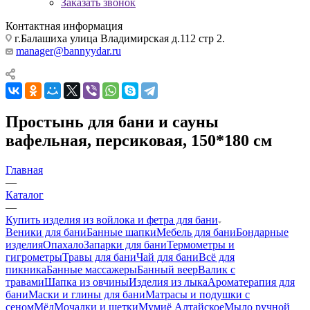
Заказать звонок
Контактная информация
г.Балашиха улица Владимирская д.112 стр 2.
manager@bannyydar.ru
Простынь для бани и сауны
вафельная, персиковая, 150*180 см
Главная
—
Каталог
—
Купить изделия из войлока и фетра для бани
Веники для бани
Банные шапки
Мебель для бани
Бондарные
изделия
Опахало
Запарки для бани
Термометры и
гигрометры
Травы для бани
Чай для бани
Всё для
пикника
Банные массажеры
Банный веер
Валик с
травами
Шапка из овчины
Изделия из лыка
Ароматерапия для
бани
Маски и глины для бани
Матрасы и подушки с
сеном
Мёд
Мочалки и щетки
Мумиё Алтайское
Мыло ручной