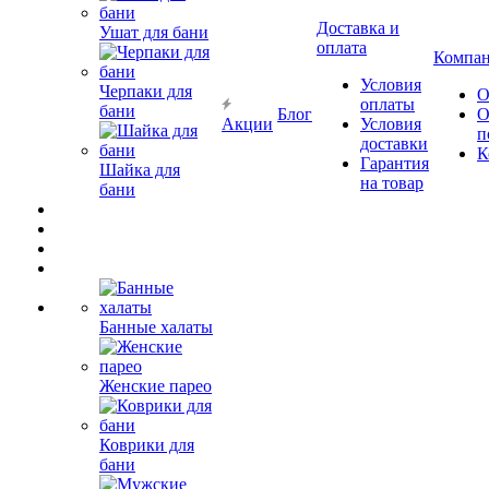
Доставка и
Ушат для бани
оплата
Компа
Условия
Черпаки для
О
оплаты
бани
Блог
О
Акции
Условия
п
доставки
К
Гарантия
Шайка для
на товар
бани
Банные халаты
Женские парео
Коврики для
бани