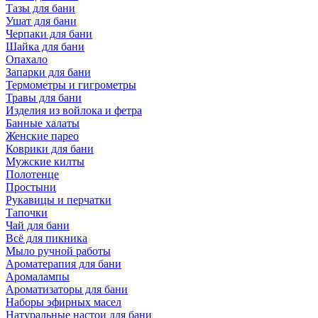
Тазы для бани
Ушат для бани
Черпаки для бани
Шайка для бани
Опахало
Запарки для бани
Термометры и гигрометры
Травы для бани
Изделия из войлока и фетра
Банные халаты
Женские парео
Коврики для бани
Мужские килты
Полотенце
Простыни
Рукавицы и перчатки
Тапочки
Чай для бани
Всё для пикника
Мыло ручной работы
Ароматерапия для бани
Аромалампы
Ароматизаторы для бани
Наборы эфирных масел
Натуральные настои для бани