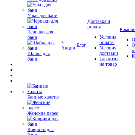
Ушат для бани
Доставка и
оплата
Компа
Черпаки для
Условия
бани
О
оплаты
Блог
О
Акции
Условия
п
доставки
Шайка для
К
Гарантия
бани
на товар
Банные халаты
Женские парео
Коврики для
бани