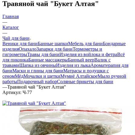
Травяной чай "Букет Алтая"
Главная
—
Каталог
—
Чай для бани
Веники для бани
Банные шапки
Мебель для бани
Бондарные
изделия
Опахало
Запарки для бани
Термометры и
гигрометры
Травы для бани
Изделия из войлока и фетра
Всё
для пикника
Банные массажеры
Банный веер
Валик с
травами
Шапка из овчины
Изделия из лыка
Ароматерапия для
бани
Маски и глины для бани
Матрасы и подушки с
сеном
Мёд
Мочалки и щетки
Мумиё Алтайское
Мыло ручной
работы
Подарочный набор
Соляные брикеты для бани
—
Травяной чай "Букет Алтая"
Артикул:
Ч-77