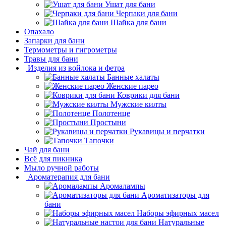
Ушат для бани
Черпаки для бани
Шайка для бани
Опахало
Запарки для бани
Термометры и гигрометры
Травы для бани
Изделия из войлока и фетра
Банные халаты
Женские парео
Коврики для бани
Мужские килты
Полотенце
Простыни
Рукавицы и перчатки
Тапочки
Чай для бани
Всё для пикника
Мыло ручной работы
Ароматерапия для бани
Аромалампы
Ароматизаторы для
бани
Наборы эфирных масел
Натуральные