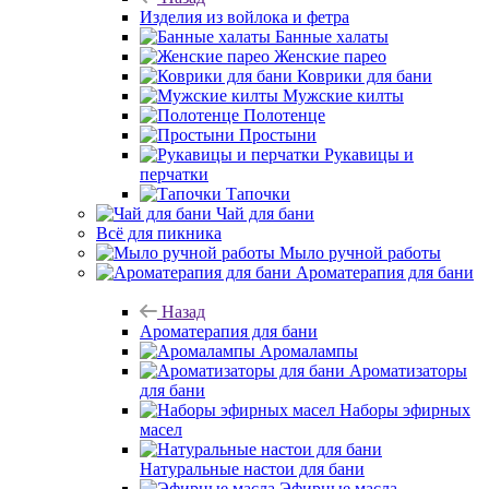
Изделия из войлока и фетра
Банные халаты
Женские парео
Коврики для бани
Мужские килты
Полотенце
Простыни
Рукавицы и
перчатки
Тапочки
Чай для бани
Всё для пикника
Мыло ручной работы
Ароматерапия для бани
Назад
Ароматерапия для бани
Аромалампы
Ароматизаторы
для бани
Наборы эфирных
масел
Натуральные настои для бани
Эфирные масла