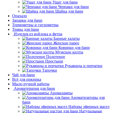
Ушат для бани
Черпаки для бани
Шайка для бани
Опахало
Запарки для бани
Термометры и гигрометры
Травы для бани
Изделия из войлока и фетра
Банные халаты
Женские парео
Коврики для бани
Мужские килты
Полотенце
Простыни
Рукавицы и перчатки
Тапочки
Чай для бани
Всё для пикника
Мыло ручной работы
Ароматерапия для бани
Аромалампы
Ароматизаторы для
бани
Наборы эфирных масел
Натуральные