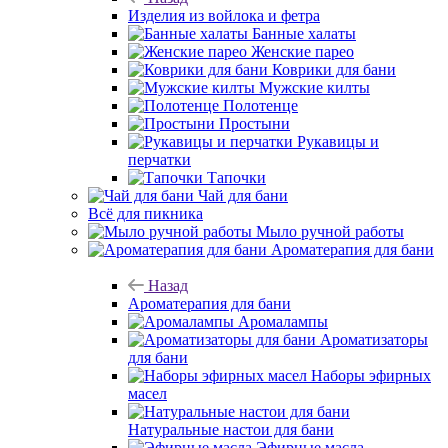
Изделия из войлока и фетра
Банные халаты
Женские парео
Коврики для бани
Мужские килты
Полотенце
Простыни
Рукавицы и
перчатки
Тапочки
Чай для бани
Всё для пикника
Мыло ручной работы
Ароматерапия для бани
Назад
Ароматерапия для бани
Аромалампы
Ароматизаторы
для бани
Наборы эфирных
масел
Натуральные настои для бани
Эфирные масла