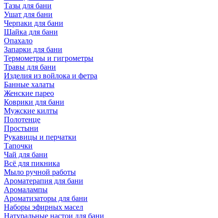
Тазы для бани
Ушат для бани
Черпаки для бани
Шайка для бани
Опахало
Запарки для бани
Термометры и гигрометры
Травы для бани
Изделия из войлока и фетра
Банные халаты
Женские парео
Коврики для бани
Мужские килты
Полотенце
Простыни
Рукавицы и перчатки
Тапочки
Чай для бани
Всё для пикника
Мыло ручной работы
Ароматерапия для бани
Аромалампы
Ароматизаторы для бани
Наборы эфирных масел
Натуральные настои для бани