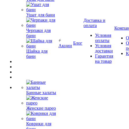
Ушат для бани
Доставка и
оплата
Компа
Черпаки для
Условия
бани
О
оплаты
Блог
О
Акции
Условия
п
доставки
Шайка для
К
Гарантия
бани
на товар
Банные халаты
Женские парео
Коврики для
бани