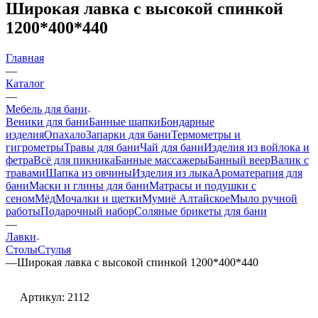
Широкая лавка с высокой спинкой
1200*400*440
Главная
—
Каталог
—
Мебель для бани
Веники для бани
Банные шапки
Бондарные
изделия
Опахало
Запарки для бани
Термометры и
гигрометры
Травы для бани
Чай для бани
Изделия из войлока и
фетра
Всё для пикника
Банные массажеры
Банный веер
Валик с
травами
Шапка из овчины
Изделия из лыка
Ароматерапия для
бани
Маски и глины для бани
Матрасы и подушки с
сеном
Мёд
Мочалки и щетки
Мумиё Алтайское
Мыло ручной
работы
Подарочный набор
Соляные брикеты для бани
—
Лавки
Столы
Стулья
—
Широкая лавка с высокой спинкой 1200*400*440
Артикул:
2112